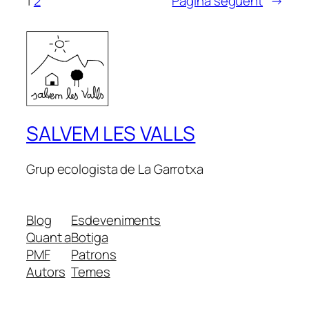
1
2
Pàgina següent
→
SALVEM LES VALLS
Grup ecologista de La Garrotxa
Blog
Esdeveniments
Quant a
Botiga
PMF
Patrons
Autors
Temes