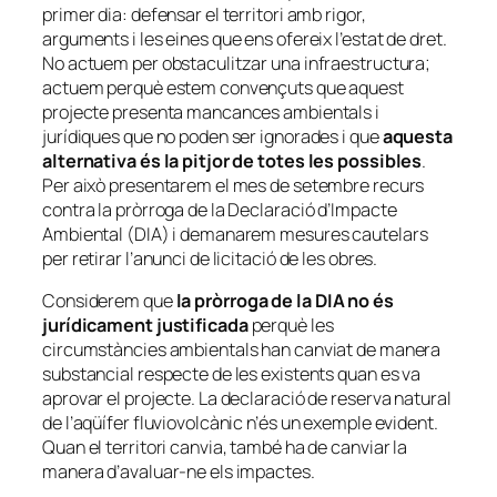
primer dia: defensar el territori amb rigor,
arguments i les eines que ens ofereix l’estat de dret.
No actuem per obstaculitzar una infraestructura;
actuem perquè estem convençuts que aquest
projecte presenta mancances ambientals i
jurídiques que no poden ser ignorades i que
aquesta
alternativa és la pitjor de totes les possibles
.
Per això presentarem el mes de setembre recurs
contra la pròrroga de la Declaració d’Impacte
Ambiental (DIA) i demanarem mesures cautelars
per retirar l’anunci de licitació de les obres.
Considerem que
la pròrroga de la DIA no és
jurídicament justificada
perquè les
circumstàncies ambientals han canviat de manera
substancial respecte de les existents quan es va
aprovar el projecte. La declaració de reserva natural
de l’aqüífer fluviovolcànic n’és un exemple evident.
Quan el territori canvia, també ha de canviar la
manera d’avaluar-ne els impactes.