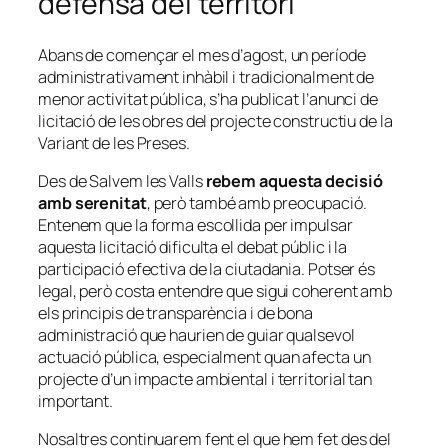
defensa del territori
Abans de començar el mes d’agost, un període
administrativament inhàbil i tradicionalment de
menor activitat pública, s’ha publicat l’anunci de
licitació de les obres del projecte constructiu de la
Variant de les Preses.
Des de Salvem les Valls
rebem aquesta decisió
amb serenitat
, però també amb preocupació.
Entenem que la forma escollida per impulsar
aquesta licitació dificulta el debat públic i la
participació efectiva de la ciutadania. Potser és
legal, però costa entendre que sigui coherent amb
els principis de transparència i de bona
administració que haurien de guiar qualsevol
actuació pública, especialment quan afecta un
projecte d’un impacte ambiental i territorial tan
important.
Nosaltres continuarem fent el que hem fet des del