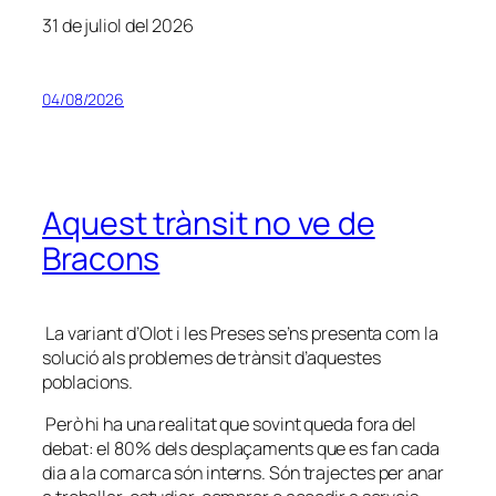
31 de juliol del 2026
04/08/2026
Aquest trànsit no ve de
Bracons
La variant d’Olot i les Preses se’ns presenta com la
solució als problemes de trànsit d’aquestes
poblacions.
Però hi ha una realitat que sovint queda fora del
debat: el 80% dels desplaçaments que es fan cada
dia a la comarca són interns. Són trajectes per anar