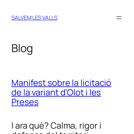
Vés
al
SALVEM LES VALLS
contingut
Blog
Manifest sobre la licitació
de la variant d’Olot i les
Preses
I ara què? Calma, rigor i