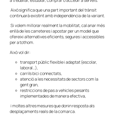
a treballar, estudiar, comprar o accedir a serveis.
Això significa que una part important del trànsit
continuarà existint amb independència de la variant.
Si volem millorar realment la mobilitat, cal anar més
enllà de les carreteres i apostar per un model que
ofereixi alternatives eficients, segures i accessibles
per a tothom.
Això vol dir:
transport públic flexible i adaptat (escolar,
laboral…),
carrils bici connectats,
atenció a les necessitats de sectors com la
gent gran,
restriccions de pas a vehicles pesants
implementades de manera efectiva,
i moltes altres mesures que donin resposta als
desplaçaments reals de la comarca.