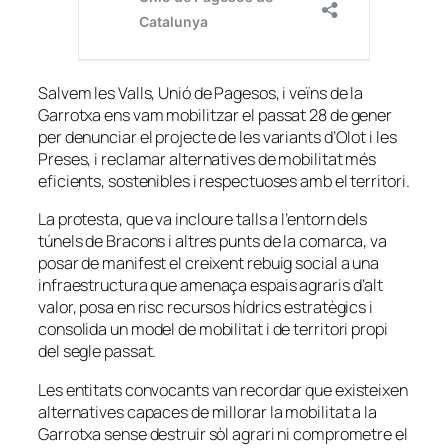
Salvem les Valls, Unió de Pagesos, i veïns de la
Garrotxa ens vam mobilitzar el passat 28 de gener
per denunciar el projecte de les variants d’Olot i les
Preses, i reclamar alternatives de mobilitat més
eficients, sostenibles i respectuoses amb el territori.
La protesta, que va incloure talls a l’entorn dels
túnels de Bracons i altres punts de la comarca, va
posar de manifest el creixent rebuig social a una
infraestructura que amenaça espais agraris d’alt
valor, posa en risc recursos hídrics estratègics i
consolida un model de mobilitat i de territori propi
del segle passat.
Les entitats convocants van recordar que existeixen
alternatives capaces de millorar la mobilitat a la
Garrotxa sense destruir sòl agrari ni comprometre el