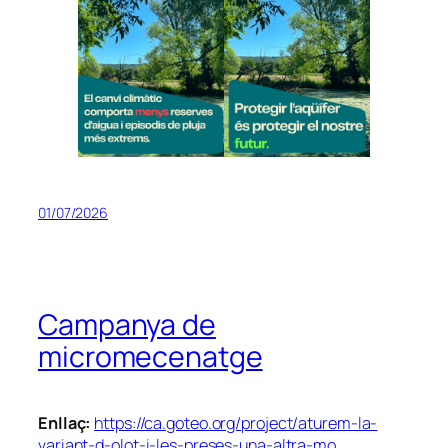
01/07/2026
Campanya de
micromecenatge
Enllaç:
https://ca.goteo.org/project/aturem-la-
variant-d-olot-i-les-preses-una-altra-mo