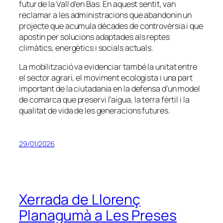
futur de la Vall d’en Bas. En aquest sentit, van
reclamar a les administracions que abandonin un
projecte que acumula dècades de controvèrsia i que
apostin per solucions adaptades als reptes
climàtics, energètics i socials actuals.
La mobilització va evidenciar també la unitat entre
el sector agrari, el moviment ecologista i una part
important de la ciutadania en la defensa d’un model
de comarca que preservi l’aigua, la terra fèrtil i la
qualitat de vida de les generacions futures.
29/01/2026
Xerrada de Llorenç
Planagumà a Les Preses