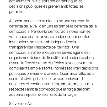
actualitzats i suficients per garantir que les
decisions públiques es prenen amb totes les
garanties.
Acabem aquest comunicat amb una certesa: la
defensa de la Vall d’en Bas és també la defensa de la
democràcia. Perquè la democràcia no és només
votar cada quatre anys; és poder confiar que les
institucions actuen amb independència,
transparència i respecte pel territori. Una
democràcia s’afebleix quan les seves agències i
organismes deixen de fiscalitzar el poder i acaben
essent inflexibles amb els febles i excessivament
complaents amb els forts i només faciliten decisions
polítiques prèviament preses. Quan això falla, és la
societat civil qui ha de fer un pas endavant. I
nosaltres el continuarem fent, amb fermesa, amb
respecte i amb la convicció que la força del dret
acabarà imposant-se al dret de la força.
Salvem les Valls