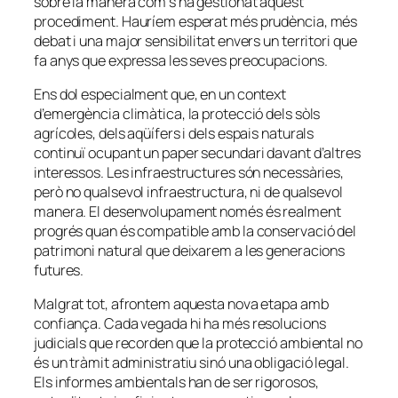
sobre la manera com s’ha gestionat aquest
procediment. Hauríem esperat més prudència, més
debat i una major sensibilitat envers un territori que
fa anys que expressa les seves preocupacions.
Ens dol especialment que, en un context
d’emergència climàtica, la protecció dels sòls
agrícoles, dels aqüífers i dels espais naturals
continuï ocupant un paper secundari davant d’altres
interessos. Les infraestructures són necessàries,
però no qualsevol infraestructura, ni de qualsevol
manera. El desenvolupament només és realment
progrés quan és compatible amb la conservació del
patrimoni natural que deixarem a les generacions
futures.
Malgrat tot, afrontem aquesta nova etapa amb
confiança. Cada vegada hi ha més resolucions
judicials que recorden que la protecció ambiental no
és un tràmit administratiu sinó una obligació legal.
Els informes ambientals han de ser rigorosos,