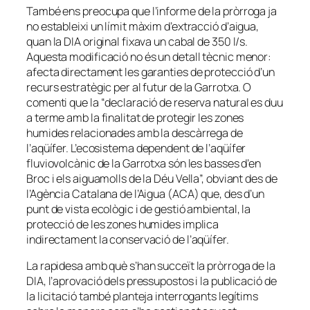
També ens preocupa que l’informe de la pròrroga ja
no estableixi un límit màxim d’extracció d’aigua,
quan la DIA original fixava un cabal de 350 l/s.
Aquesta modificació no és un detall tècnic menor:
afecta directament les garanties de protecció d’un
recurs estratègic per al futur de la Garrotxa. O
comenti que la “declaració de reserva natural es duu
a terme amb la finalitat de protegir les zones
humides relacionades amb la descàrrega de
l’aqüífer. L’ecosistema dependent de l’aqüífer
fluviovolcànic de la Garrotxa són les basses d’en
Broc i els aiguamolls de la Déu Vella”, obviant des de
l’Agència Catalana de l’Aigua (ACA) que, des d’un
punt de vista ecològic i de gestió ambiental, la
protecció de les zones humides implica
indirectament la conservació de l’aqüífer.
La rapidesa amb què s’han succeït la pròrroga de la
DIA, l’aprovació dels pressupostos i la publicació de
la licitació també planteja interrogants legítims