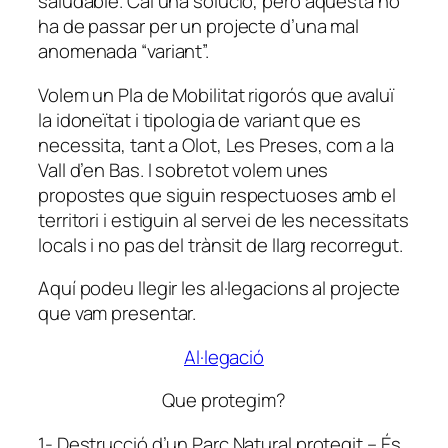
saludable. Cal una solució, però aquesta no
ha de passar per un projecte d’una mal
anomenada “variant”.
Volem un Pla de Mobilitat rigorós que avaluï
la idoneïtat i tipologia de variant que es
necessita, tant a Olot, Les Preses, com a la
Vall d’en Bas. I sobretot volem unes
propostes que siguin respectuoses amb el
territori i estiguin al servei de les necessitats
locals i no pas del trànsit de llarg recorregut.
Aquí podeu llegir les al·legacions al projecte
que vam presentar.
Al·legació
Que protegim?
1- Destrucció d’un Parc Natural protegit – És